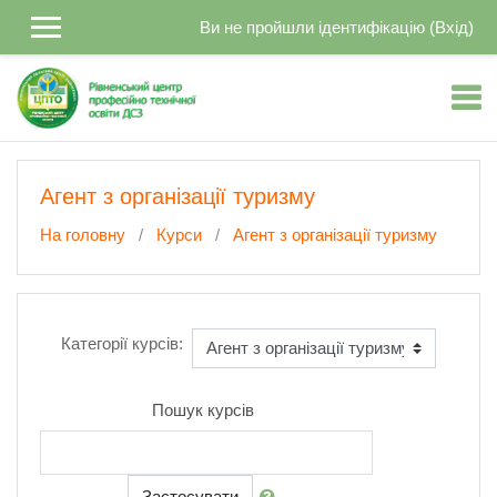
Перейти до головного вмісту
Ви не пройшли ідентифікацію (
Вхід
)
Агент з організації туризму
На головну
Курси
Агент з організації туризму
Категорії курсів:
Пошук курсів
Застосувати