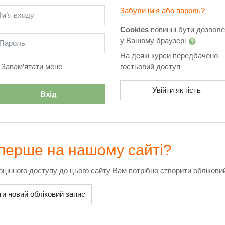
ти створення нового екаунту
’я входу
Забули ім'я або пароль?
Cookies
повинні бути дозволе
ароль
у Вашому браузері
На деякі курси передбачено
Запам’ятати мене
гостьовий доступ
Увійти як гість
Вхід
перше на нашому сайті?
цінного доступу до цього сайту Вам потрібно створити облікови
и новий обліковий запис