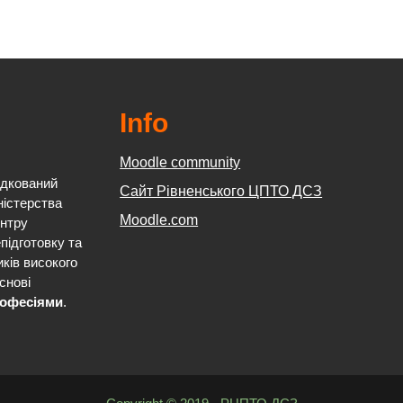
Info
Moodle community
ядкований
Сайт Рівненського ЦПТО ДСЗ
ністерства
Moodle.com
ентру
підготовку та
иків високого
снові
професіями
.