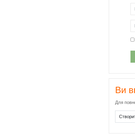
Пропусти
Ім
П
Ви в
Для повно
Створит