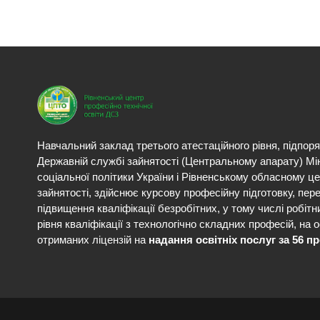
Навчальний заклад третього атестаційного рівня, підпор
Державній службі зайнятості (Центральному апарату) Мі
соціальної політики України і Рівненському обласному ц
зайнятості, здійснює курсову професійну підготовку, пере
підвищення кваліфікації безробітних, у тому числі робітн
рівня кваліфікації з технологічно складних професій, на о
отриманих ліцензій на
надання освітніх послуг за 56 