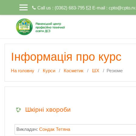
Перейти до головного вмісту
Call us : (0362) 683-795
E-mail :
cpto@cpto.rv
Інформація про курс
На головну
Курси
Косметик
ШХ
Резюме
Шкірні хвороби
Викладач:
Сондак Тетяна