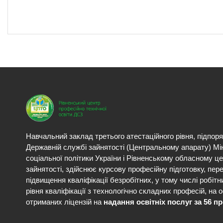
Навчальний заклад третього атестаційного рівня, підпор
Державній службі зайнятості (Центральному апарату) Мі
соціальної політики України і Рівненському обласному ц
зайнятості, здійснює курсову професійну підготовку, пере
підвищення кваліфікації безробітних, у тому числі робітн
рівня кваліфікації з технологічно складних професій, на о
отриманих ліцензій на
надання освітніх послуг за 56 