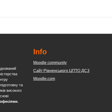
Info
Moodle community
ядкований
Сайт Рівненського ЦПТО ДСЗ
ністерства
Moodle.com
ентру
підготовку та
иків високого
снові
професіями
.